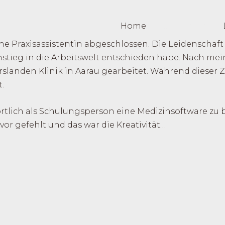
Home
Über mich
 Praxisassistentin abgeschlossen. Die Leidenschaft f
Einstieg in die Arbeitswelt entschieden habe. Nach me
irslanden Klinik in Aarau gearbeitet. Während dieser 
t.
rtlich als Schulungsperson eine Medizinsoftware zu 
vor gefehlt und das war die Kreativität…