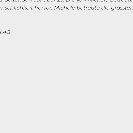
enschlichkeit hervor. Michèle betreute die grös
s AG